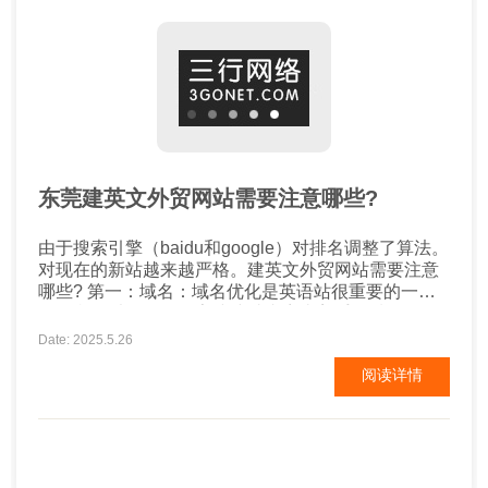
东莞建英文外贸网站需要注意哪些?
由于搜索引擎（baidu和google）对排名调整了算法。
对现在的新站越来越严格。建英文外贸网站需要注意
哪些? 第一：域名：域名优化是英语站很重要的一
环。我们以公司的名字或建站内容去着手取域名。一
般域名以英语单词组合或者以”-“横扛，一般英语由几
Date: 2025.5.26
个单词组合最好以横扛为代表容易看懂，虽然域名较
阅读详情
长你放心我们是作给老外看。 第二：标题，关键字和
描述。标题的写法是很重要的，因为老外看信息一般
都从标题和描述...