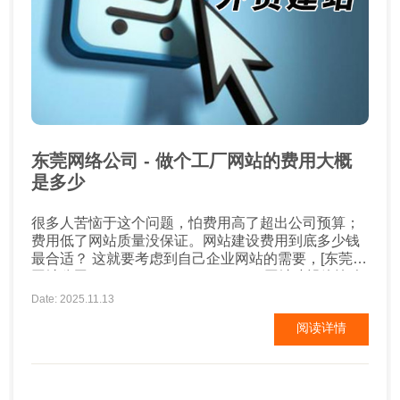
东莞网络公司 - 做个工厂网站的费用大概
是多少
很多人苦恼于这个问题，怕费用高了超出公司预算；
费用低了网站质量没保证。网站建设费用到底多少钱
最合适？ 这就要考虑到自己企业网站的需要，[东莞做
网站公司http://www.3goweb.com.cn/]网站建设咨询会
结合企业业务发展的实际需要，为您提供专业的建站
Date: 2025.11.13
意见和相应的报价。 这样建站费用的问题也就迎刃而
阅读详情
解了。 费用多少也与您要建设的网站大小有直接关
系，很大的门户网站价格自然就高。 ...