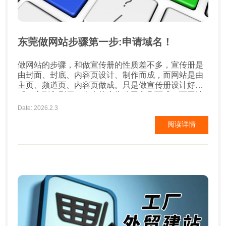
东莞做网站步骤第一步:申请域名！
做网站的步骤，和做宣传册的性质差不多，宣传册是
由封面、封底、内容页设计、制作而成，而网站是由
主页、频道页、内容页做成。只是做宣传册设计好之
后，拿到印刷厂、街上的广告公司印刷而成。而网站
制作、设计之后，申请域名、购买空间，发布到指定
Date: 2026.2.3
的ip上去。做网站和做宣传册的步骤、流程差不多。
阅读详情
下面关于做网站的步骤，我从零开始做网站为您一一
介绍： 第一步骤：申请域名 1.了解域名：域名是网站
的门牌号码、办公地址。如...