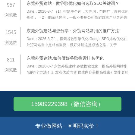
巧，帮你把海外加载速度压到 3 秒内
东莞外贸建站 - 做谷歌优化如何选取SEO关键词？
957
Date：2026-8-7
（1）排除单个词，大类词，范围广，没有优化
浏览数
价值； （2）排除品牌词，一般不要用公司简称或者产品名词去
做优化，网站还没有一定知名度的时候，做这种词的搜索量是极
低的； （3）参考竞争对手网站的关键词；
东莞外贸建站与您分享：外贸网站常用的推广方法!
1545
Date：2026-8-7
1、搜索谷歌引擎优化 GoogleSEO排名优化在
浏览数
外贸网站当中是相当重要，做好外销这是必选之路，关于
GoogleSEO可以找网络公司帮你做谷歌关键词排名，如果自身条
件可以，也可以自己进行优化，一定要正当的排名手
东莞外贸建站,如何做好谷歌搜索排名优化
811
Date：2026-8-7
东莞外贸建站,谷歌搜索优化：提高外贸网站排
浏览数
名的4个方法！ 1. 发布优质内容 优质内容是提高搜索引擎排名的
首选驱动因素，为目标用户持续输出优质内容一定会增加网站流
量，从而提高网站的权威性；从用户的
15989229398（微信咨询）
专业做网站 · ￥明码实价！