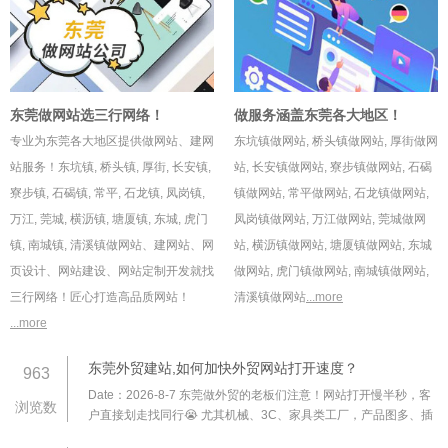
东莞做网站选三行网络！
做服务涵盖东莞各大地区！
专业为东莞各大地区提供做网站、建网
东坑镇做网站
,
桥头镇做网站
,
厚街做网
站服务！
东坑镇
,
桥头镇
,
厚街
,
长安镇
,
站
,
长安镇做网站
,
寮步镇做网站
,
石碣
寮步镇
,
石碣镇
,
常平
,
石龙镇
,
凤岗镇
,
镇做网站
,
常平做网站
,
石龙镇做网站
,
万江
,
莞城
,
横沥镇
,
塘厦镇
,
东城
,
虎门
凤岗镇做网站
,
万江做网站
,
莞城做网
镇
,
南城镇
,
清溪镇
做网站、建网站、网
站
,
横沥镇做网站
,
塘厦镇做网站
,
东城
页设计、网站建设、网站定制开发就找
做网站
,
虎门镇做网站
,
南城镇做网站
,
三行网络！匠心打造高品质网站！
清溪镇做网站
...more
...more
东莞外贸建站,如何加快外贸网站打开速度？
963
Date：2026-8-7
东莞做外贸的老板们注意！网站打开慢半秒，客
浏览数
户直接划走找同行😭 尤其机械、3C、家具类工厂，产品图多、插
件杂，稍不注意就成 “加载灾难”。分享 5 个立竿见影的提速技