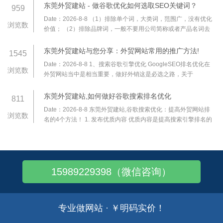
巧，帮你把海外加载速度压到 3 秒内
东莞外贸建站 - 做谷歌优化如何选取SEO关键词？
959
Date：2026-8-8
（1）排除单个词，大类词，范围广，没有优化
浏览数
价值； （2）排除品牌词，一般不要用公司简称或者产品名词去
做优化，网站还没有一定知名度的时候，做这种词的搜索量是极
低的； （3）参考竞争对手网站的关键词；
东莞外贸建站与您分享：外贸网站常用的推广方法!
1545
Date：2026-8-8
1、搜索谷歌引擎优化 GoogleSEO排名优化在
浏览数
外贸网站当中是相当重要，做好外销这是必选之路，关于
GoogleSEO可以找网络公司帮你做谷歌关键词排名，如果自身条
件可以，也可以自己进行优化，一定要正当的排名手
东莞外贸建站,如何做好谷歌搜索排名优化
811
Date：2026-8-8
东莞外贸建站,谷歌搜索优化：提高外贸网站排
浏览数
名的4个方法！ 1. 发布优质内容 优质内容是提高搜索引擎排名的
首选驱动因素，为目标用户持续输出优质内容一定会增加网站流
量，从而提高网站的权威性；从用户的
15989229398（微信咨询）
专业做网站 · ￥明码实价！