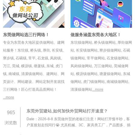
东莞做网站选三行网络！
做服务涵盖东莞各大地区！
专业为东莞各大地区提供做网站、建网
东坑镇做网站
,
桥头镇做网站
,
厚街做网
站服务！
东坑镇
,
桥头镇
,
厚街
,
长安镇
,
站
,
长安镇做网站
,
寮步镇做网站
,
石碣
寮步镇
,
石碣镇
,
常平
,
石龙镇
,
凤岗镇
,
镇做网站
,
常平做网站
,
石龙镇做网站
,
万江
,
莞城
,
横沥镇
,
塘厦镇
,
东城
,
虎门
凤岗镇做网站
,
万江做网站
,
莞城做网
镇
,
南城镇
,
清溪镇
做网站、建网站、网
站
,
横沥镇做网站
,
塘厦镇做网站
,
东城
页设计、网站建设、网站定制开发就找
做网站
,
虎门镇做网站
,
南城镇做网站
,
三行网络！匠心打造高品质网站！
清溪镇做网站
...more
...more
东莞外贸建站,如何加快外贸网站打开速度？
965
Date：2026-8-8
东莞做外贸的老板们注意！网站打开慢半秒，客
浏览数
户直接划走找同行😭 尤其机械、3C、家具类工厂，产品图多、插
件杂，稍不注意就成 “加载灾难”。分享 5 个立竿见影的提速技