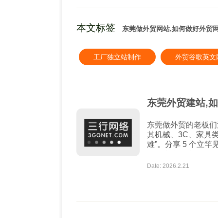
本文标签
东莞做外贸网站,如何做好外贸
工厂独立站制作
外贸谷歌英文
东莞外贸建站,
东莞做外贸的老板们
其机械、3C、家具
难”。分享 5 个立
询盘直接翻倍！ ✅ 图片 “瘦身” 是核心 别再直接传相机原图！东莞工厂的
产品图建议统一转 WebP
Date: 2026.2.21