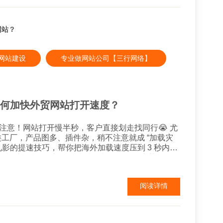
网站？
网站建设
专业做网站公司【三行网络】
如何加快外贸网站打开速度？
注意！网站打开慢半秒，客户直接划走找同行😭 尤
类工厂，产品图多、插件杂，稍不注意就成 “加载灾
竿见影的提速技巧，帮你把海外加载速度压到 3 秒内，
 格式，用 ShortPixel 批量...
阅读详情