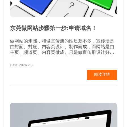
东莞做网站步骤第一步:申请域名！
做网站的步骤，和做宣传册的性质差不多，宣传册是
由封面、封底、内容页设计、制作而成，而网站是由
主页、频道页、内容页做成。只是做宣传册设计好之
后，拿到印刷厂、街上的广告公司印刷而成。而网站
制作、设计之后，申请域名、购买空间，发布到指定
Date: 2026.2.3
的ip上去。做网站和做宣传册的步骤、流程差不多。
阅读详情
下面关于做网站的步骤，我从零开始做网站为您一一
介绍： 第一步骤：申请域名 1.了解域名：域名是网站
的门牌号码、办公地址。如...