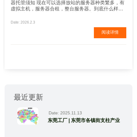
器托管须知 现在可以选择放站的服务器种类繁多，有
虚拟主机，服务器合租，整台服务器。到底什么样的
网站适合于什么样的服务器种类呢？定好服务器后又
要选择什么样的机房进行托管呢？现在机房大致分为
Date: 2026.2.3
三类，电信机房，网通机房，铁通机房，当然联系到
阅读详情
你的也有可能是这些机房的代理商。 做网站选择什么
样的服务器好?服务器托管须知 东莞网站制作
http://www.3go...
最近更新
Date: 2025.11.13
东莞工厂 | 东莞市各镇街支柱产业