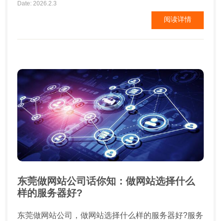
过很多这样的网站：底部有50，100，甚至更多的链
Date: 2026.2.3
接。搜索引擎抓取你的网站时，它会尝试区别网站的
阅读详情
不同区域并区别它们的权重。所以你在网站底部放那
么一大堆链接，不会对你有什么帮助。我的建议是：
让你...
东莞做网站公司话你知：做网站选择什么
样的服务器好?
东莞做网站公司，做网站选择什么样的服务器好?服务