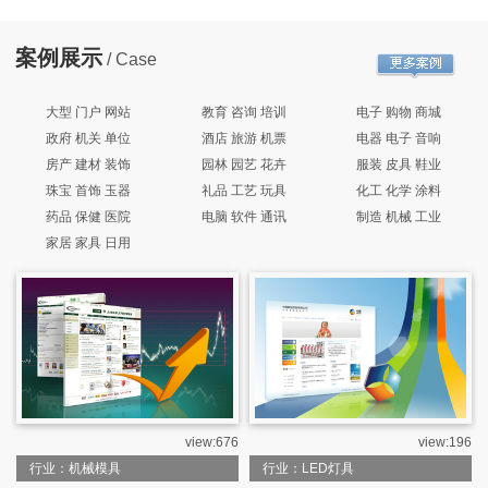
案例展示
/ Case
大型 门户 网站
教育 咨询 培训
电子 购物 商城
政府 机关 单位
酒店 旅游 机票
电器 电子 音响
房产 建材 装饰
园林 园艺 花卉
服装 皮具 鞋业
珠宝 首饰 玉器
礼品 工艺 玩具
化工 化学 涂料
药品 保健 医院
电脑 软件 通讯
制造 机械 工业
家居 家具 日用
view:676
view:196
行业：机械模具
行业：LED灯具