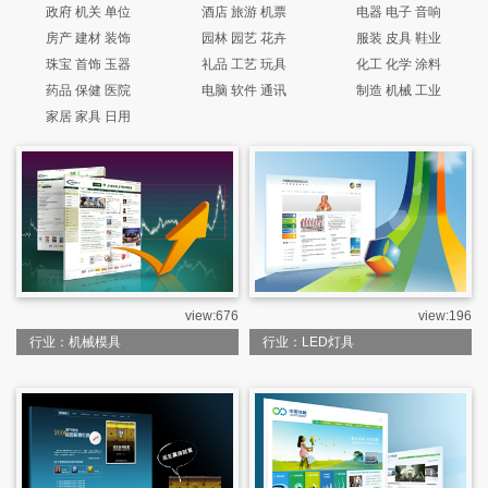
政府 机关 单位
酒店 旅游 机票
电器 电子 音响
房产 建材 装饰
园林 园艺 花卉
服装 皮具 鞋业
珠宝 首饰 玉器
礼品 工艺 玩具
化工 化学 涂料
药品 保健 医院
电脑 软件 通讯
制造 机械 工业
家居 家具 日用
view:676
view:196
行业：机械模具
行业：LED灯具